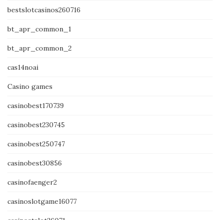
bestslotcasinos260716
bt_apr_common_1
bt_apr_common_2
cas14noai
Casino games
casinobest170739
casinobest230745
casinobest250747
casinobest30856
casinofaenger2
casinoslotgame16077