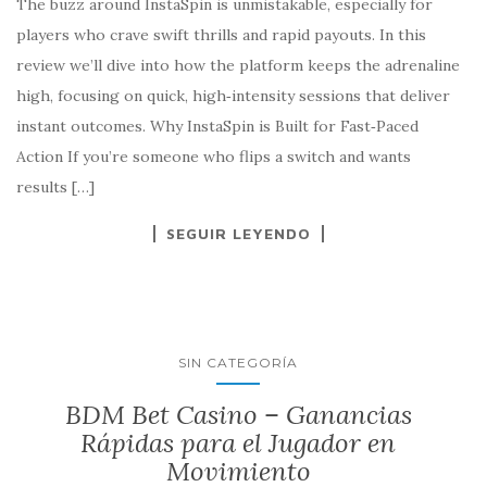
The buzz around InstaSpin is unmistakable, especially for
players who crave swift thrills and rapid payouts. In this
review we’ll dive into how the platform keeps the adrenaline
high, focusing on quick, high‑intensity sessions that deliver
instant outcomes. Why InstaSpin is Built for Fast‑Paced
Action If you’re someone who flips a switch and wants
results […]
SEGUIR LEYENDO
SIN CATEGORÍA
BDM Bet Casino – Ganancias
Rápidas para el Jugador en
Movimiento