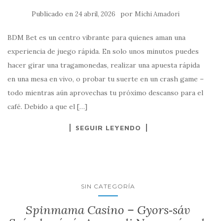
Publicado en
por
24 abril, 2026
Michi Amadori
BDM Bet es un centro vibrante para quienes aman una
experiencia de juego rápida. En solo unos minutos puedes
hacer girar una tragamonedas, realizar una apuesta rápida
en una mesa en vivo, o probar tu suerte en un crash game –
todo mientras aún aprovechas tu próximo descanso para el
café. Debido a que el […]
SEGUIR LEYENDO
SIN CATEGORÍA
Spinmama Casino – Gyors‑sáv