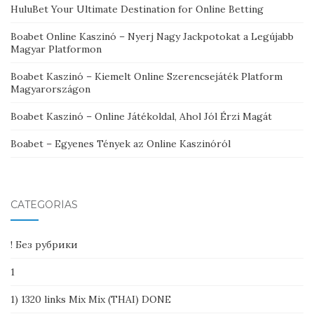
HuluBet Your Ultimate Destination for Online Betting
Boabet Online Kaszinó – Nyerj Nagy Jackpotokat a Legújabb
Magyar Platformon
Boabet Kaszinó – Kiemelt Online Szerencsejáték Platform
Magyarországon
Boabet Kaszinó – Online Játékoldal, Ahol Jól Érzi Magát
Boabet – Egyenes Tények az Online Kaszinóról
CATEGORÍAS
! Без рубрики
1
1) 1320 links Mix Mix (THAI) DONE