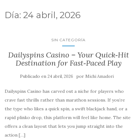
Día:
24 abril, 2026
SIN CATEGORÍA
Dailyspins Casino – Your Quick‑Hit
Destination for Fast‑Paced Play
Publicado en
por
24 abril, 2026
Michi Amadori
Dailyspins Casino has carved out a niche for players who
crave fast thrills rather than marathon sessions. If you’re
the type who likes a quick spin, a swift blackjack hand, or a
rapid plinko drop, this platform will feel like home. The site
offers a clean layout that lets you jump straight into the
action […]