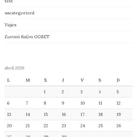
test
uncategorized
Viajes
Ζωντανό Καζίνο GGBET
abril 2026
L
M
X
J
V
S
D
1
2
3
4
5
6
7
8
9
10
11
12
13
14
15
16
17
18
19
20
21
22
23
24
25
26