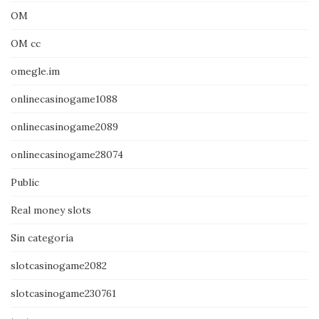
OM
OM cc
omegle.im
onlinecasinogame1088
onlinecasinogame2089
onlinecasinogame28074
Public
Real money slots
Sin categoría
slotcasinogame2082
slotcasinogame230761