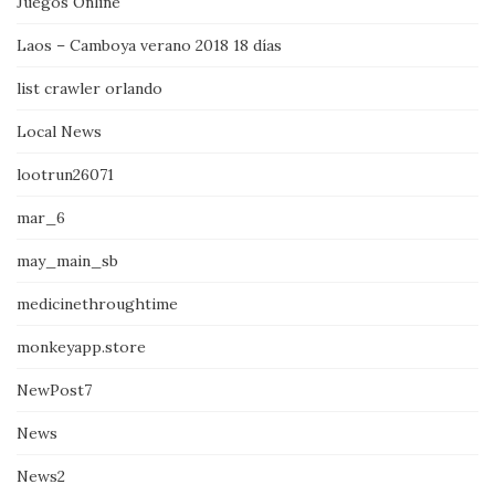
Juegos Online
Laos – Camboya verano 2018 18 días
list crawler orlando
Local News
lootrun26071
mar_6
may_main_sb
medicinethroughtime
monkeyapp.store
NewPost7
News
News2