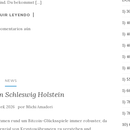
DO
 sind. Du bekommst […]
1) 
UIR LEYENDO
1) 
comentarios aún
1) 
1) 4
1) 
1) 
1) 
NEWS
1) 
n Schleswig Holstein
1) 7
por
bril, 2026
Michi Amadori
1) 
hmen rund um Bitcoin-Glücksspiele immer robuster, da
10) 
enzial von Kryptowährungen zu verstehen und