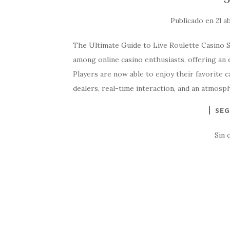
Publicado en
21 a
The Ultimate Guide to Live Roulette Casino S
among online casino enthusiasts, offering an 
Players are now able to enjoy their favorite 
dealers, real-time interaction, and an atmosp
SEG
Sin 