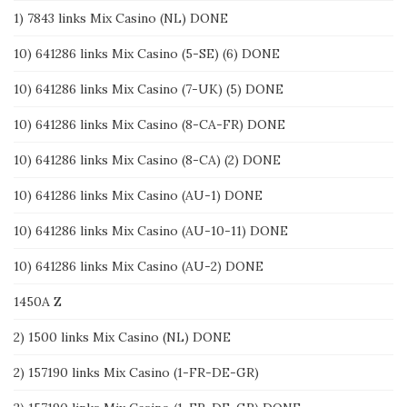
1) 7843 links Mix Casino (NL) DONE
10) 641286 links Mix Casino (5-SE) (6) DONE
10) 641286 links Mix Casino (7-UK) (5) DONE
10) 641286 links Mix Casino (8-CA-FR) DONE
10) 641286 links Mix Casino (8-CA) (2) DONE
10) 641286 links Mix Casino (AU-1) DONE
10) 641286 links Mix Casino (AU-10-11) DONE
10) 641286 links Mix Casino (AU-2) DONE
1450A Z
2) 1500 links Mix Casino (NL) DONE
2) 157190 links Mix Casino (1-FR-DE-GR)