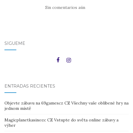
Sin comentarios aún
SÍGUEME
ENTRADAS RECIENTES
Objevte zábavu na 69gamescz CZ Všechny vaše oblíbené hry na
jednom místě
Magicplanetkasinozc CZ Vstupte do světa online zábavy a
výher