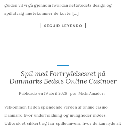
guiden vil vi gå gjennom hvordan nettstedets design og
spillutvalg imøtekommer de korte, […]
SEGUIR LEYENDO
1
Spil med Fortrydelsesret på
Danmarks Bedste Online Casinoer
Publicado en
por
19 abril, 2026
Michi Amadori
Velkommen til den spændende verden af online casino
Danmark, hvor underholdning og muligheder mødes.
Udforsk et sikkert og fair spilleunivers, hvor du kan nyde alt