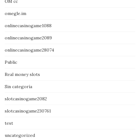
OM cc
omegle.im
onlinecasinogame1088
onlinecasinogame2089
onlinecasinogame28074
Public
Real money slots
Sin categoría
slotcasinogame2082
slotcasinogame230761
test
uncategorized