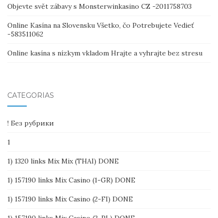
Objevte svět zábavy s Monsterwinkasino CZ -2011758703
Online Kasína na Slovensku Všetko, čo Potrebujete Vedieť
-583511062
Online kasína s nízkym vkladom Hrajte a vyhrajte bez stresu
CATEGORÍAS
! Без рубрики
1
1) 1320 links Mix Mix (THAI) DONE
1) 157190 links Mix Casino (1-GR) DONE
1) 157190 links Mix Casino (2-FI) DONE