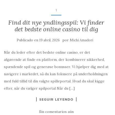
1
Find dit nye yndlingsspil: Vi finder
det bedste online casino til dig
Publicado en
por
19 abril, 2026
Michi Amadori
Når du leder efter det bedste online casino, er det
afgørende at finde en platform, der kombinerer sikkerhed,
spændende spil og generøse bonusser. Vi hjælper dig med at
navigere i markedet, så du kan fokusere på underholdningen
med fuld tillid til din valgte spilleportal. Hvad du skal kigge
efter, når du vælger spilportal Når du […]
SEGUIR LEYENDO
Sin comentarios aún