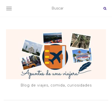
ALTERNAR NAVEGACIÓN
Blog de viajes, comida, curiosidades