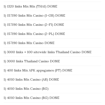
1) 1320 links Mix Mix (THAI) DONE
1) 157190 links Mix Casino (1-GR) DONE
1) 157190 links Mix Casino (2-FI) DONE
1) 157190 links Mix Casino (2-PL) DONE
1) 157190 links Mix Casino DONE
1) 3000 links + 100 sitewide links Thailand Casino DONE
1) 3000 links Thailand Casino DONE
1) 400 links Mix APK appsgames (PT) DONE
1) 4010 links Mix Casino (AR) DONE
1) 4010 links Mix Casino (BG)
1) 4010 links Mix Casino (BG) DONE