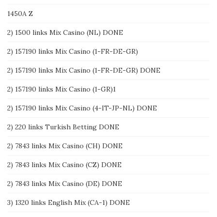
1450A Z
2) 1500 links Mix Casino (NL) DONE
2) 157190 links Mix Casino (1-FR-DE-GR)
2) 157190 links Mix Casino (1-FR-DE-GR) DONE
2) 157190 links Mix Casino (1-GR)1
2) 157190 links Mix Casino (4-IT-JP-NL) DONE
2) 220 links Turkish Betting DONE
2) 7843 links Mix Casino (CH) DONE
2) 7843 links Mix Casino (CZ) DONE
2) 7843 links Mix Casino (DE) DONE
3) 1320 links English Mix (CA-1) DONE