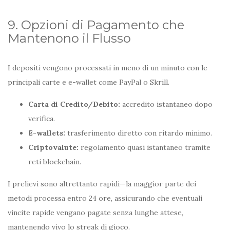
9. Opzioni di Pagamento che
Mantenono il Flusso
I depositi vengono processati in meno di un minuto con le
principali carte e e-wallet come PayPal o Skrill.
Carta di Credito/Debito:
accredito istantaneo dopo
verifica.
E-wallets:
trasferimento diretto con ritardo minimo.
Criptovalute:
regolamento quasi istantaneo tramite
reti blockchain.
I prelievi sono altrettanto rapidi—la maggior parte dei
metodi processa entro 24 ore, assicurando che eventuali
vincite rapide vengano pagate senza lunghe attese,
mantenendo vivo lo streak di gioco.