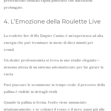
preferiscono risultati rapidi piuttosto che narrazioni
prolungate.
4. L’Emozione della Roulette Live
La roulette live di My Empire Casino è un’esperienza ad alta
energia che può terminare in meno di dieci minuti per
round.
Un dealer professionista si trova in uno studio elegante—
nessuna attesa di un sistema automatizzato per far girare la
ruota.
Puoi piazzare le scommesse in tempo reale; il percorso della
pallina è visibile in dettagli vividi.
Quando la pallina si ferma, l’esito viene annunciato
istantaneamente, e se colpisci il rosso o il nero, passi già alla