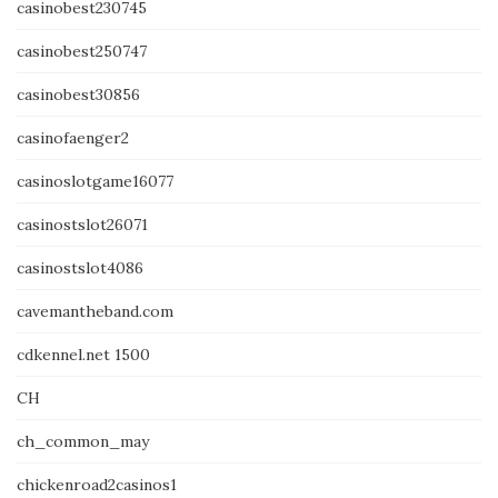
casinobest230745
casinobest250747
casinobest30856
casinofaenger2
casinoslotgame16077
casinostslot26071
casinostslot4086
cavemantheband.com
cdkennel.net 1500
CH
ch_common_may
chickenroad2casinos1