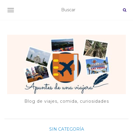
ALTERNAR NAVEGACIÓN
Blog de viajes, comida, curiosidades
SIN CATEGORÍA