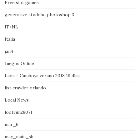
Free slot games
generative ai adobe photoshop 3
IT+NL
Italia
jan4
Juegos Online
Laos – Camboya verano 2018 18 días
list crawler orlando
Local News
lootrun26071
mar_6
may_main_sb