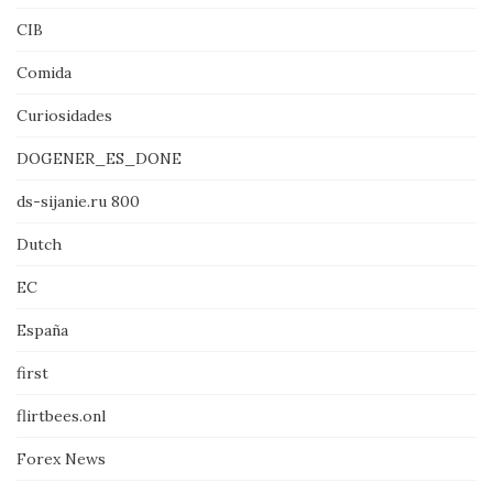
CIB
Comida
Curiosidades
DOGENER_ES_DONE
ds-sijanie.ru 800
Dutch
EC
España
first
flirtbees.onl
Forex News