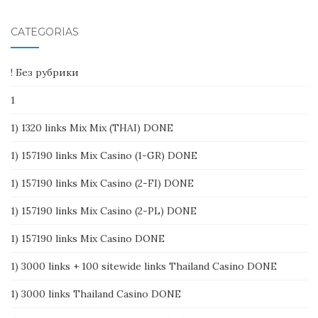
CATEGORÍAS
! Без рубрики
1
1) 1320 links Mix Mix (THAI) DONE
1) 157190 links Mix Casino (1-GR) DONE
1) 157190 links Mix Casino (2-FI) DONE
1) 157190 links Mix Casino (2-PL) DONE
1) 157190 links Mix Casino DONE
1) 3000 links + 100 sitewide links Thailand Casino DONE
1) 3000 links Thailand Casino DONE