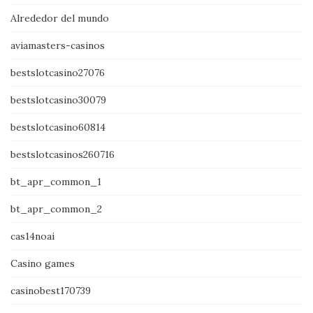
Alrededor del mundo
aviamasters-casinos
bestslotcasino27076
bestslotcasino30079
bestslotcasino60814
bestslotcasinos260716
bt_apr_common_1
bt_apr_common_2
cas14noai
Casino games
casinobest170739