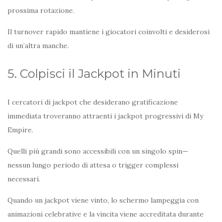
prossima rotazione.
Il turnover rapido mantiene i giocatori coinvolti e desiderosi
di un’altra manche.
5. Colpisci il Jackpot in Minuti
I cercatori di jackpot che desiderano gratificazione
immediata troveranno attraenti i jackpot progressivi di My
Empire.
Quelli più grandi sono accessibili con un singolo spin—
nessun lungo periodo di attesa o trigger complessi
necessari.
Quando un jackpot viene vinto, lo schermo lampeggia con
animazioni celebrative e la vincita viene accreditata durante