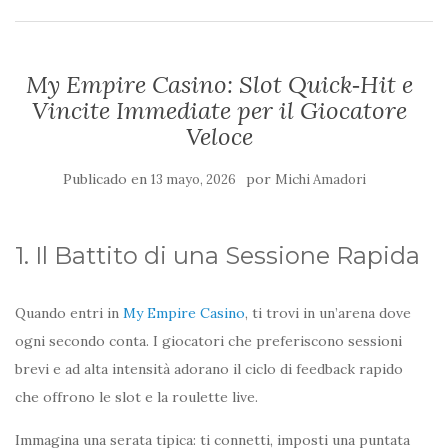
My Empire Casino: Slot Quick‑Hit e
Vincite Immediate per il Giocatore
Veloce
Publicado en
por
13 mayo, 2026
Michi Amadori
1. Il Battito di una Sessione Rapida
Quando entri in
My Empire Casino
, ti trovi in un’arena dove
ogni secondo conta. I giocatori che preferiscono sessioni
brevi e ad alta intensità adorano il ciclo di feedback rapido
che offrono le slot e la roulette live.
Immagina una serata tipica: ti connetti, imposti una puntata