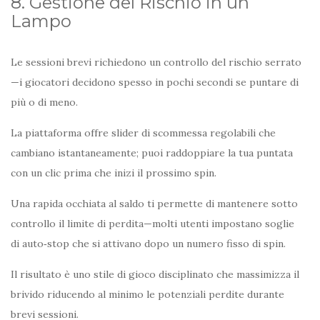
8. Gestione del Rischio in un
Lampo
Le sessioni brevi richiedono un controllo del rischio serrato
—i giocatori decidono spesso in pochi secondi se puntare di
più o di meno.
La piattaforma offre slider di scommessa regolabili che
cambiano istantaneamente; puoi raddoppiare la tua puntata
con un clic prima che inizi il prossimo spin.
Una rapida occhiata al saldo ti permette di mantenere sotto
controllo il limite di perdita—molti utenti impostano soglie
di auto‑stop che si attivano dopo un numero fisso di spin.
Il risultato è uno stile di gioco disciplinato che massimizza il
brivido riducendo al minimo le potenziali perdite durante
brevi sessioni.