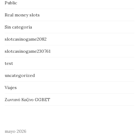
Public
Real money slots
Sin categoría
slotcasinogame2082
slotcasinogame230761
test
uncategorized
Viajes
Ζωντανό Καζίνο GGBET
mayo 2026