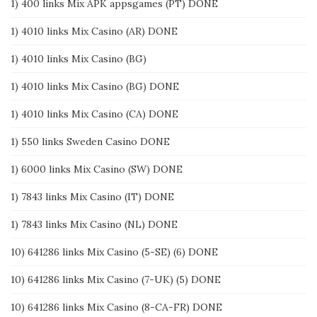
1) 400 links Mix APK appsgames (PT) DONE
1) 4010 links Mix Casino (AR) DONE
1) 4010 links Mix Casino (BG)
1) 4010 links Mix Casino (BG) DONE
1) 4010 links Mix Casino (CA) DONE
1) 550 links Sweden Casino DONE
1) 6000 links Mix Casino (SW) DONE
1) 7843 links Mix Casino (IT) DONE
1) 7843 links Mix Casino (NL) DONE
10) 641286 links Mix Casino (5-SE) (6) DONE
10) 641286 links Mix Casino (7-UK) (5) DONE
10) 641286 links Mix Casino (8-CA-FR) DONE