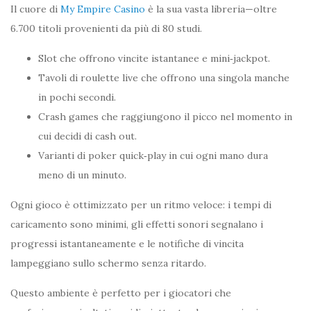
Il cuore di
My Empire Casino
è la sua vasta libreria—oltre
6.700 titoli provenienti da più di 80 studi.
Slot che offrono vincite istantanee e mini‑jackpot.
Tavoli di roulette live che offrono una singola manche
in pochi secondi.
Crash games che raggiungono il picco nel momento in
cui decidi di cash out.
Varianti di poker quick‑play in cui ogni mano dura
meno di un minuto.
Ogni gioco è ottimizzato per un ritmo veloce: i tempi di
caricamento sono minimi, gli effetti sonori segnalano i
progressi istantaneamente e le notifiche di vincita
lampeggiano sullo schermo senza ritardo.
Questo ambiente è perfetto per i giocatori che