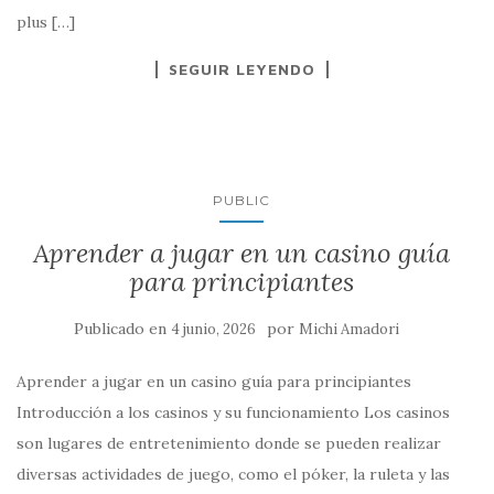
plus […]
SEGUIR LEYENDO
PUBLIC
Aprender a jugar en un casino guía
para principiantes
Publicado en
por
4 junio, 2026
Michi Amadori
Aprender a jugar en un casino guía para principiantes
Introducción a los casinos y su funcionamiento Los casinos
son lugares de entretenimiento donde se pueden realizar
diversas actividades de juego, como el póker, la ruleta y las