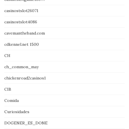
casinostslot26071
casinostslot4086
cavemantheband.com
cdkennel.net 1500
CH
ch_common_may
chickenroad2casinos1
CIB
Comida
Curiosidades
DOGENER_ES_DONE