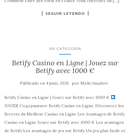
Comment Faire des Paris en France Vous cherchez un […]
SEGUIR LEYENDO
SIN CATEGORÍA
Betify Casino en Ligne | Jouez sur
Betify avec 1000 €
Publicado en
por
4 junio, 2026
Michi Amadori
Betify Casino en Ligne | Jouez sur Betify avec 1000 €
JOUER Содержимое Betify Casino en Ligne: Découvrez les
Secrets du Meilleur Casino en Ligne Les Avantages de Betify
Casino en Ligne Jouez sur Betify avec 1000 € Les avantages
de Betify Les avantages de jeu sur Betify Un jeu plus facile et