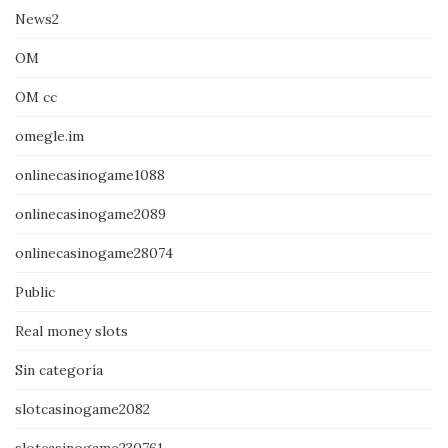
News2
OM
OM cc
omegle.im
onlinecasinogame1088
onlinecasinogame2089
onlinecasinogame28074
Public
Real money slots
Sin categoría
slotcasinogame2082