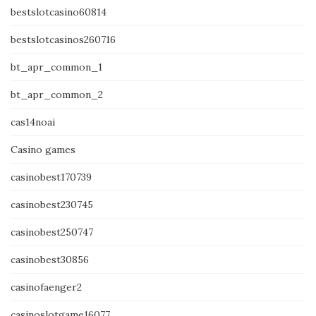
bestslotcasino60814
bestslotcasinos260716
bt_apr_common_1
bt_apr_common_2
cas14noai
Casino games
casinobest170739
casinobest230745
casinobest250747
casinobest30856
casinofaenger2
casinoslotgame16077