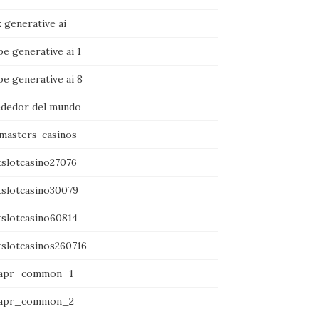
 generative ai
e generative ai 1
e generative ai 8
ededor del mundo
amasters-casinos
tslotcasino27076
tslotcasino30079
tslotcasino60814
tslotcasinos260716
apr_common_1
apr_common_2