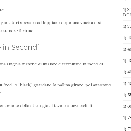
1) 3
te.
DO
—i giocatori spesso raddoppiano dopo una vincita o si
1) 
ntenere il ritmo.
1) 
 in Secondi
1) 
1) 4
na singola manche di iniziare e terminare in meno di
1) 
1) 
 “red” o “black,” guardano la pallina girare, poi annotano
e.
1) 
emozione della strategia al tavolo senza cicli di
1) 
1) 7
1) 