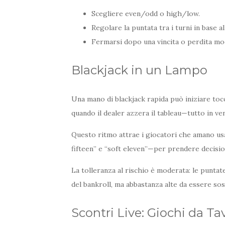
Scegliere even/odd o high/low.
Regolare la puntata tra i turni in base al
Fermarsi dopo una vincita o perdita mo
Blackjack in un Lampo
Una mano di blackjack rapida può iniziare toc
quando il dealer azzera il tableau—tutto in ven
Questo ritmo attrae i giocatori che amano us
fifteen” e “soft eleven”—per prendere decision
La tolleranza al rischio è moderata: le punta
del bankroll, ma abbastanza alte da essere sost
Scontri Live: Giochi da Ta