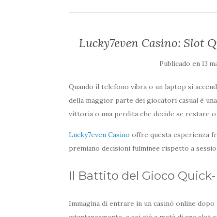
Lucky7even Casino: Slot Q
Publicado en
13 m
Quando il telefono vibra o un laptop si accen
della maggior parte dei giocatori casual è un
vittoria o una perdita che decide se restare o
Lucky7even Casino
offre questa esperienza f
premiano decisioni fulminee rispetto a sessi
Il Battito del Gioco Quick‑
Immagina di entrare in un casinò online dopo 