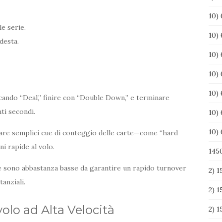
10) 
le serie.
10)
desta.
10)
10)
10)
cando “Deal,” finire con “Double Down,” e terminare
ti secondi.
10)
10)
are semplici cue di conteggio delle carte—come “hard
i rapide al volo.
145
te sono abbastanza basse da garantire un rapido turnover
2) 
anziali.
2) 
volo ad Alta Velocità
2) 