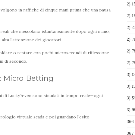
2) 1
 svolgono in raffiche di cinque mani prima che una pausa
2) 
2) 
r reali che mescolano istantaneamente dopo ogni mano,
2) 
lta l’attenzione dei giocatori.
2) 
foldare o restare con pochi microsecondi di riflessione—
ni di secondo.
2) 
3) 
i: Micro‑Betting
3) 
cani di Lucky7even sono simulati in tempo reale—ogni
3) 
3) 
ologio virtuale scada e poi guardano l’esito
366
367