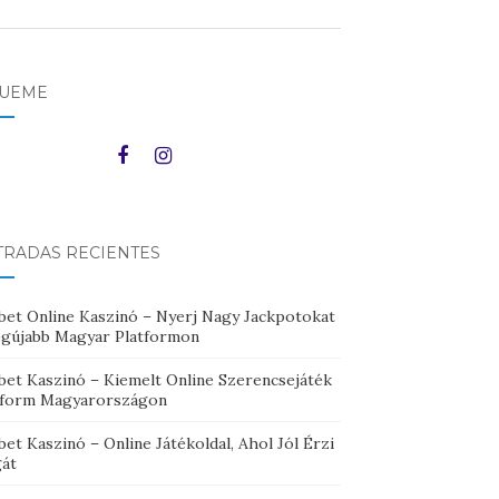
GUEME
TRADAS RECIENTES
bet Online Kaszinó – Nyerj Nagy Jackpotokat
egújabb Magyar Platformon
bet Kaszinó – Kiemelt Online Szerencsejáték
tform Magyarországon
et Kaszinó – Online Játékoldal, Ahol Jól Érzi
át